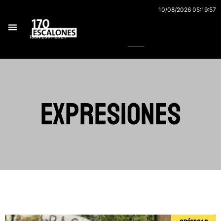
Ir
10/08/2026 05:19:57
al
Buscar
contenido
ISSN 2591-3921
expresiones
Página
Página
Página
Página
Página