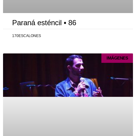
Paraná esténcil • 86
170ESCALONES
IMÁGENES