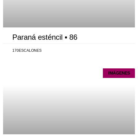
Paraná esténcil • 86
170ESCALONES
IMÁGENES