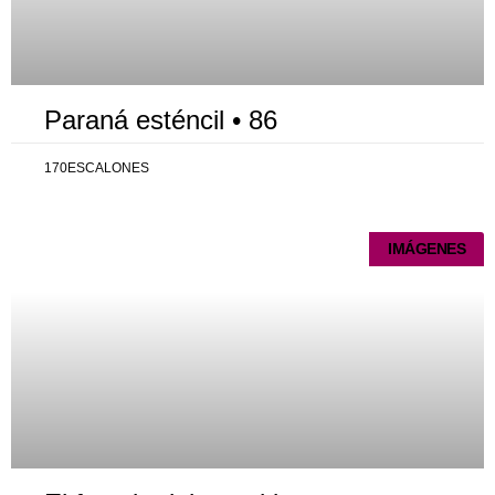
Paraná esténcil • 86
170ESCALONES
IMÁGENES