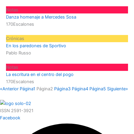
Notas
Danza homenaje a Mercedes Sosa
170Escalones
Crónicas
En los paredones de Sportivo
Pablo Russo
Notas
La escritura en el centro del pogo
170Escalones
«Anterior
Página
1
Página
2
Página
3
Página
4
Página
5
Siguiente»
ISSN 2591-3921
Facebook