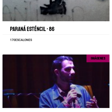
Paraná esténcil • 86
170ESCALONES
IMÁGENES