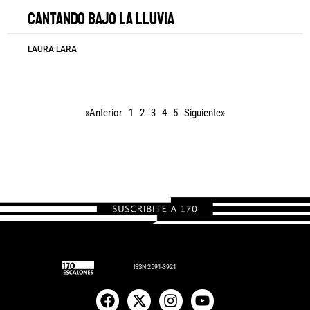
Cantando bajo la lluvia
LAURA LARA
«Anterior
1
2
3
4
5
Siguiente»
ISSN 2591-3921
F
X
I
Y
a
-
n
o