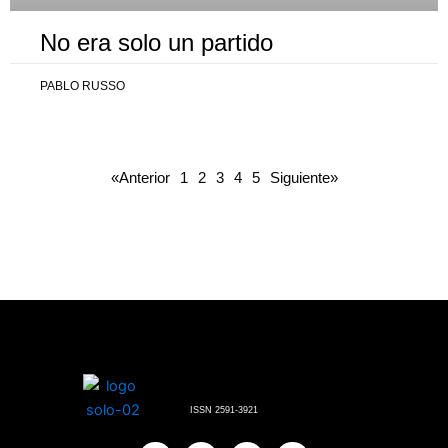
No era solo un partido
PABLO RUSSO
«Anterior
1
2
3
4
5
Siguiente»
ISSN 2591-3921
F
X
I
Y