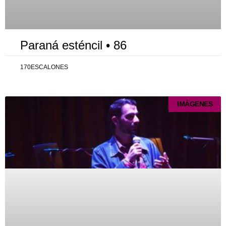
Paraná esténcil • 86
170ESCALONES
IMÁGENES