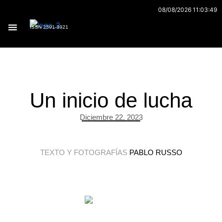
Ir
08/08/2026 11:03:49
al
ISSN 2591-3921
contenido
Archivo 170
Un inicio de lucha
Diciembre 22, 2023
TEXTO Y FOTOGRAFÍAS
PABLO RUSSO