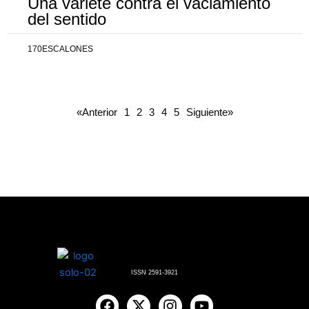
Una varieté contra el vaciamiento
del sentido
170ESCALONES
«Anterior
1
2
3
4
5
Siguiente»
ISSN 2591-3921
F
X
I
Y
a
-
n
o