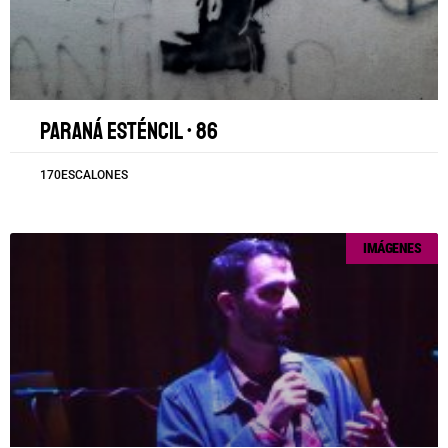
Paraná esténcil • 86
170ESCALONES
IMÁGENES