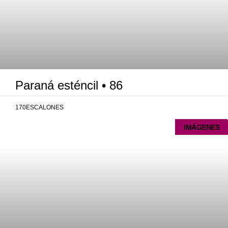
Paraná esténcil • 86
170ESCALONES
IMÁGENES