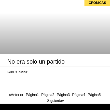
CRÓNICAS
No era solo un partido
PABLO RUSSO
«Anterior
Página
1
Página
2
Página
3
Página
4
Página
5
Siguiente»