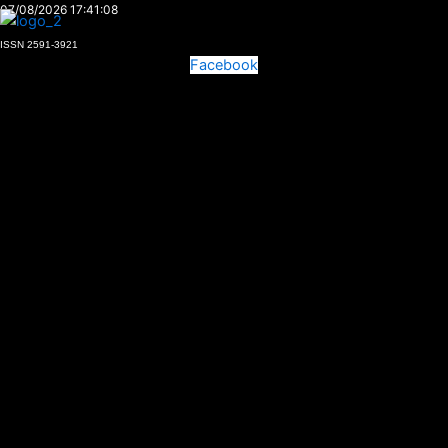
Ir
07/08/2026 17:41:08
al
ISSN 2591-3921
contenido
Facebook