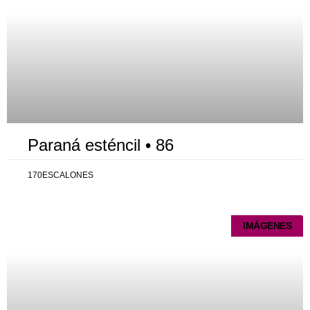
Paraná esténcil • 86
170ESCALONES
IMÁGENES