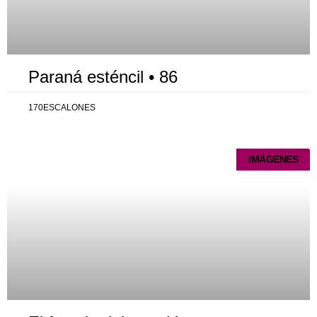
Paraná esténcil • 86
170ESCALONES
IMÁGENES