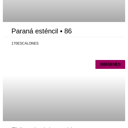
Paraná esténcil • 86
170ESCALONES
IMÁGENES