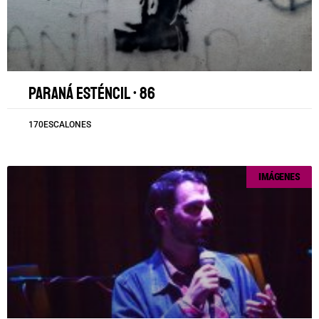
Paraná esténcil • 86
170ESCALONES
IMÁGENES