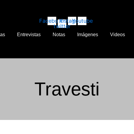
Facebook
X-
Instagram
Youtube
twitter
cas
Entrevistas
Notas
Imágenes
Videos
Travesti