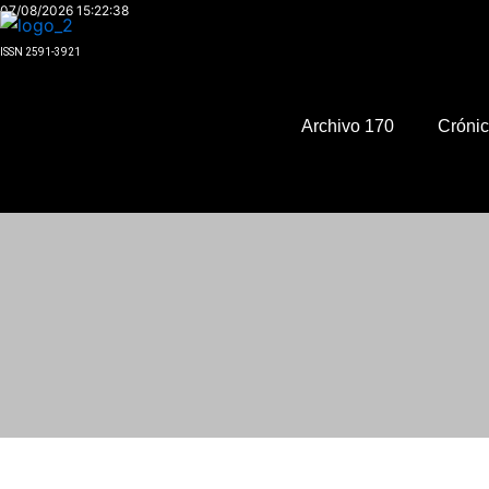
Ir
07/08/2026 15:22:38
al
ISSN 2591-3921
contenido
Archivo 170
Cróni