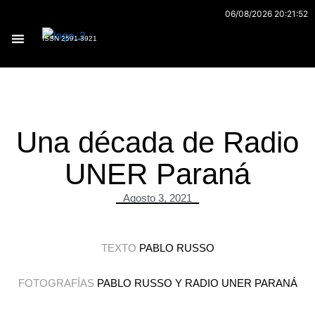
Ir
06/08/2026 20:21:52
al
ISSN 2591-3921
contenido
Archivo 170
Una década de Radio
UNER Paraná
Agosto 3, 2021
TEXTO
PABLO RUSSO
FOTOGRAFÍAS
PABLO RUSSO Y RADIO UNER PARANÁ