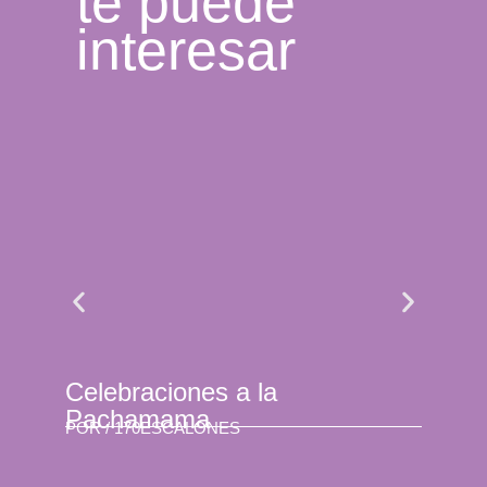
te puede
interesar
Celebraciones a la
Se 
Pachamama
son
POR /
170ESCALONES
POR 